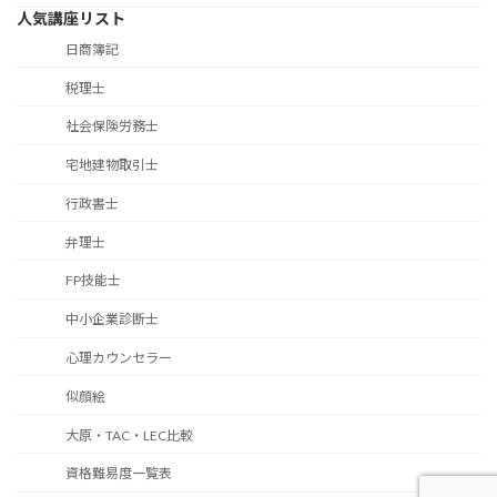
人気講座リスト
日商簿記
税理士
社会保険労務士
宅地建物取引士
行政書士
弁理士
FP技能士
中小企業診断士
心理カウンセラー
似顔絵
大原・TAC・LEC比較
資格難易度一覧表