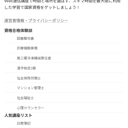
Web通信講座で時間と場所を選ばず、スキマ時間を最大限に利用
した学習で国家資格をゲットしましょう！
運営者情報・プライバシーポリシー
資格合格体験談
図書館司書
診療報酬事務
第三種冷凍機械責任者
漢字検定2級
社会保険労務士
マンション管理士
社会福祉士
心理カウンセラー
人気講座リスト
日商簿記