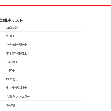
気講座リスト
日商簿記
税理士
社会保険労務士
宅地建物取引士
行政書士
弁理士
FP技能士
中小企業診断士
心理カウンセラー
似顔絵