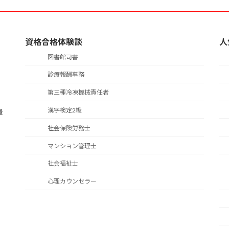
資格合格体験談
人
図書館司書
診療報酬事務
第三種冷凍機械責任者
漢字検定2級
最
！
社会保険労務士
マンション管理士
社会福祉士
心理カウンセラー