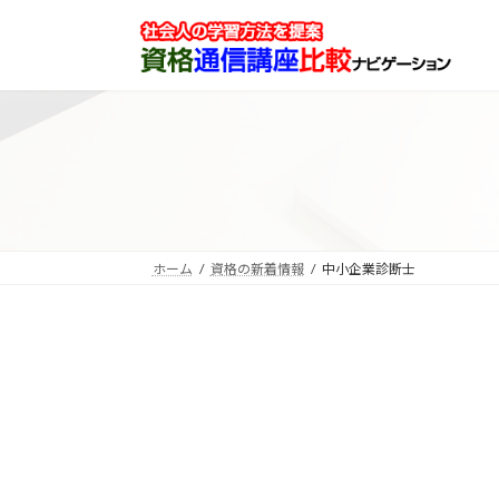
コ
ナ
ン
ビ
テ
ゲ
ン
ー
ツ
シ
へ
ョ
ス
ン
キ
に
ッ
移
プ
動
ホーム
資格の新着情報
中小企業診断士