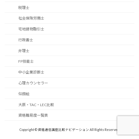
税理士
社会保険労務士
宅地建物取引士
行政書士
弁理士
FP技能士
中小企業診断士
心理カウンセラー
似顔絵
大原・TAC・LEC比較
資格難易度一覧表
Copyright © 資格通信講座比較ナビゲーション All Rights Reserved.