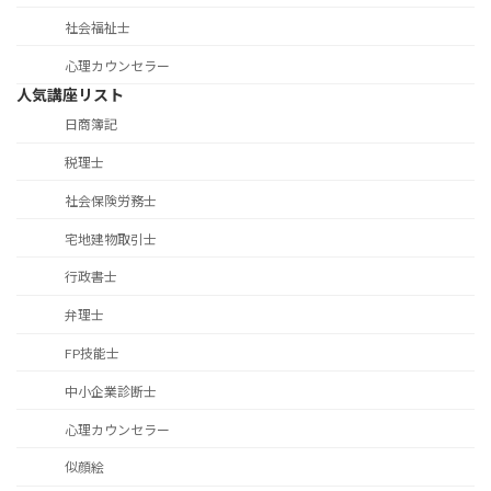
社会福祉士
心理カウンセラー
人気講座リスト
日商簿記
税理士
社会保険労務士
宅地建物取引士
行政書士
弁理士
FP技能士
中小企業診断士
心理カウンセラー
似顔絵