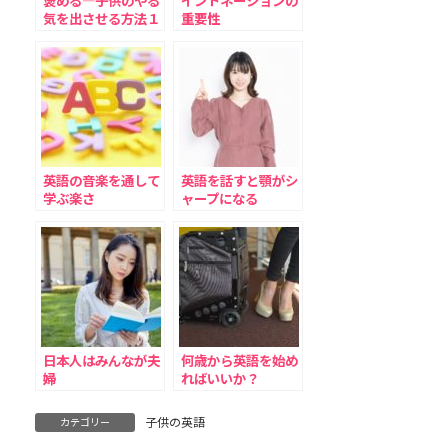
褒める―子供のやる
イントネーションの
気を出させる方法１
重要性
英語の音楽を通して
英語を話すと顎がシ
学ぶ楽さ
ャープになる
日本人はみんなが夫
何歳から英語を始め
婦
ればいいか？
子供の英語
カテゴリー