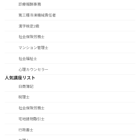
診療報酬事務
第三種冷凍機械責任者
漢字検定2級
社会保険労務士
マンション管理士
社会福祉士
心理カウンセラー
人気講座リスト
日商簿記
税理士
社会保険労務士
宅地建物取引士
行政書士