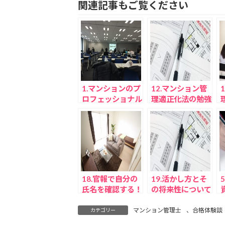
関連記事もご覧ください
1.マンションのプ
12.マンション管
ロフェッショナル
理適正化法の勉強
としての役割(マ
(マンション管理
ンション管理士合
士合格体験談)
格体験談)
18.官報で自分の
19.活かし方とそ
氏名を確認する！
の将来性について
(マンション管理
(1)(マンション管
士合格体験談)
理士合格体験談)
マンション管理士
、
合格体験談
カテゴリー