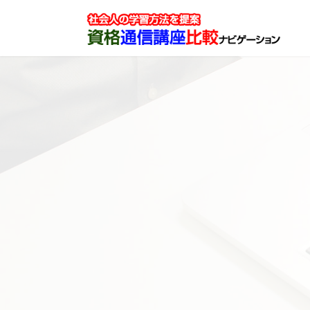
コ
ナ
ン
ビ
テ
ゲ
ン
ー
ツ
シ
へ
ョ
ス
ン
キ
に
ッ
移
プ
動