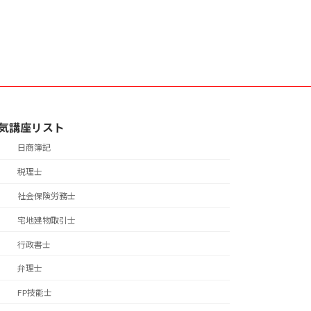
気講座リスト
日商簿記
税理士
社会保険労務士
宅地建物取引士
行政書士
弁理士
FP技能士