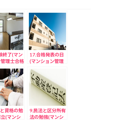
試験終了(マン
17.合格発表の日
ン管理士合格
(マンション管理
)
士合格体験談)
事と資格の勉
9.民法と区分所有
立(マンシ
法の勉強(マンシ
管理士合格体
ョン管理士合格体
験談)