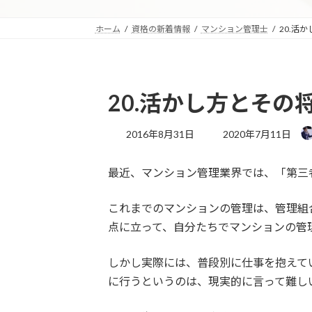
ホーム
資格の新着情報
マンション管理士
20.活
20.活かし方とその
最
2016年8月31日
2020年7月11日
終
更
最近、マンション管理業界では、「第三
新
日
時
これまでのマンションの管理は、管理組
:
点に立って、自分たちでマンションの管
しかし実際には、普段別に仕事を抱えて
に行うというのは、現実的に言って難し