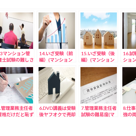
13マンション管
14.いざ受験（前
15.いざ受験（後
16.
理士試験の難しさ
編）(マンション
編）(マンション
ショ
(マンション管理
管理士合格体験
管理士合格体験
体験談
士合格体験談)
談)
談)
5.管理業務主任者
6.DVD講義は受験
7.管理業務主任者
8.仕
資格だけだと恥ず
後ヤフオクで売却
試験の難易度(マ
強の両
かしい(マンショ
もできる(マンシ
ンション管理士合
ョン
ン管理士合格体験
ョン管理士合格体
格体験談)
験談)
談)
験談)