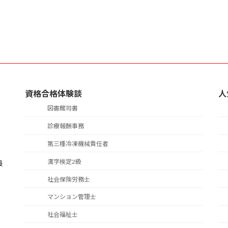
資格合格体験談
人
図書館司書
診療報酬事務
第三種冷凍機械責任者
漢字検定2級
最
！
社会保険労務士
マンション管理士
社会福祉士